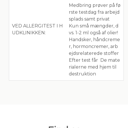
Medbring prøver på fø
rste testdag fra arbejd
splads samt privat
VED ALLERGITEST I H
Kun små mængder, d
UDKLINIKKEN:
vs. 1-2 ml også af olier!
Handsker, håndcreme
r, hormoncremer, arb
ejdsrelaterede stoffer
Efter test får De mate
rialerne med hjem til
destruktion