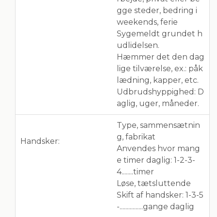
gge steder, bedring i
weekends, ferie
Sygemeldt grundet h
udlidelsen.
Hæmmer det den dag
lige tilværelse, ex.: påk
lædning, kapper, etc.
Udbrudshyppighed: D
aglig, uger, måneder.
Type, sammensætnin
g, fabrikat
Handsker:
Anvendes hvor mang
e timer daglig: 1-2-3-
4........timer
Løse, tætsluttende
Skift af handsker: 1-3-5
-................gange daglig