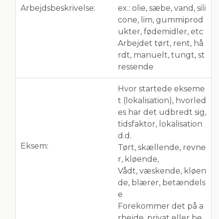
Arbejdsbeskrivelse:
ex.: olie, sæbe, vand, sili
cone, lim, gummiprod
ukter, fødemidler, etc
Arbejdet tørt, rent, hå
rdt, manuelt, tungt, st
ressende
Hvor startede ekseme
t (lokalisation), hvorled
es har det udbredt sig,
tidsfaktor, lokalisation
d.d.
Eksem:
Tørt, skællende, revne
r, kløende,
Vådt, væskende, kløen
de, blærer, betændels
e
Forekommer det på a
rbejde, privat eller be